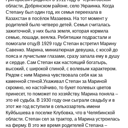
области, Добрянском районе, село Украинка. Когда
Степану был один год, их семья переехала в
Казахстан в посёлок Мазаевка. На тот момент у
родителей было четверо детей. Семья считалась
зажиточной, у них была земля, которая кормила
семью, лошади, веялка. Ребятишки подрастали и
помогали отцу.В 1929 году Степан встретил Марину
Савенко. Марина, миниатюрная девушка, с косой до
пояса и лучистыми глазами, сразу запала ему в душу
и сердце. Сам Степан как настоящий богатырь,
высокий, с широкой спиной, с волевым характером.
Рядом с ним Марина чувствовала себя как за
каменной стеной.Ухаживал Степан за Мариной
скромно, но настойчиво, то букет полевых цветов
принесет, то поможет по хозяйству. Марина поняла –
это её судьба. В 1930 году они сыграли свадьбу и в
этот же год вступили в сельхозартель имени
Куйбышева в поселке Клубовка, что в Челябинской
области. Степан сел за трактор, а Марина устроилась
на ферму. В это же время родителей Степана –