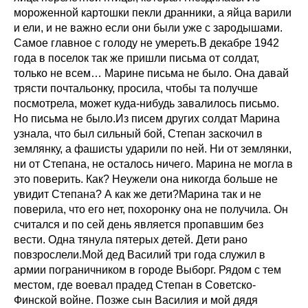
мороженной картошки пекли дранники, а яйца варили
и ели, и не важно если они были уже с зародышами.
Самое главное с голоду не умереть.В декабре 1942
года в поселок так же пришли письма от солдат,
только не всем… Марине письма не было. Она давай
трясти почтальонку, просила, чтобы та получше
посмотрела, может куда-нибудь завалилось письмо.
Но письма не было.Из писем других солдат Марина
узнала, что был сильный бой, Степан заскочил в
землянку, а фашисты ударили по ней. Ни от землянки,
ни от Степана, не осталось ничего. Марина не могла в
это поверить. Как? Неужели она никогда больше не
увидит Степана? А как же дети?Марина так и не
поверила, что его нет, похоронку она не получила. Он
считался и по сей день является пропавшим без
вести. Одна тянула пятерых детей. Дети рано
повзрослели.Мой дед Василий три года служил в
армии пограничником в городе Выборг. Рядом с тем
местом, где воевал прадед Степан в Советско-
Финской войне. Позже сын Василия и мой дядя