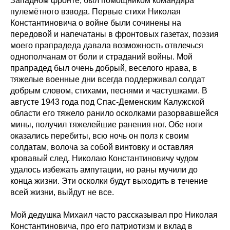
Западном фронте, был помощником командира
пулемётного взвода. Первые стихи Николая
Константиновича о войне были сочинены на
передовой и напечатаны в фронтовых газетах, поэзия
моего прапрадеда давала возможность отвлечься
однополчанам от боли и страданий войны. Мой
прапрадед был очень добрый, веселого нрава, в
тяжелые военные дни всегда поддерживал солдат
добрым словом, стихами, песнями и частушками. В
августе 1943 года под Спас-Деменским Калужской
области его тяжело ранило осколками разорвавшейся
мины, получил тяжелейшие ранения ног. Обе ноги
оказались перебиты, всю ночь он полз к своим
солдатам, волоча за собой винтовку и оставляя
кровавый след. Николаю Константиновичу чудом
удалось избежать ампутации, но раны мучили до
конца жизни. Эти осколки будут выходить в течение
всей жизни, выйдут не все.
Мой дедушка Михаил часто рассказывал про Николая
Константиновича, про его патриотизм и вклад в