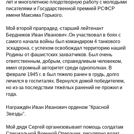
лет и многолетнюю плодотворную работу с молодыми
писателями и Государственной премией РСФСР
имени Максима Горького.
Мой второй прапрадед -старший лейтенант
Бердников Иван Иванович .Он участвовал в боях с
самого начала войны был командиром 4 танкового
эскадрона, с успехом освобождал территорию нашей
Родины от фашистских захватчиков. Был очень
ответственным, добрым, справедливым человеком,
имел огромный авторитет среди однополнан. В
феврале 1945 г. в был тяжело ранен в грудь, долго
лечился в госпиталях. Вернулся домой победителем,
но из-за последствии тяжёлых ранений не прожил и
года.
Награждён Иван Иванович орденом "Красной
Звезды".
Мой дядя Сергей организовывает помощь солдатам
Специальной Военной Операции, регулярно возит