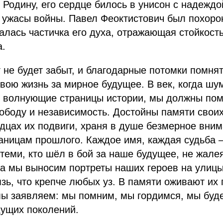
 Родину, его сердце билось в унисон с надеждо
 ужасы войны. Павел Феоктистович был похоро
талась частичка его духа, отражающая стойкост
а.
г не будет забыт, и благодарные потомки помнят
свою жизнь за мирное будущее. В век, когда ш
 волнующие страницы истории, мы должны помн
ободу и независимость. Достойны памяти свои
дцах их подвиги, храня в душе безмерное вним
аницам прошлого. Каждое имя, каждая судьба —
 теми, кто шёл в бой за наше будущее, не жалея
да мы выносим портреты наших героев на улицы
язь, что крепче любых уз. В памяти оживают их 
ы заявляем: мы помним, мы гордимся, мы буде
дущих поколений.