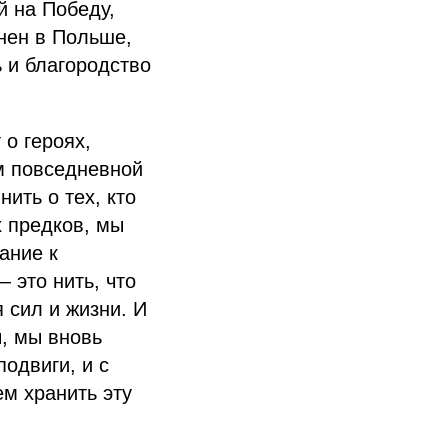
й на Победу,
нен в Польше,
ь и благородство
 о героях,
ум повседневной
ить о тех, кто
х предков, мы
ание к
 это нить, что
 сил и жизни. И
, мы вновь
подвиги, и с
м хранить эту