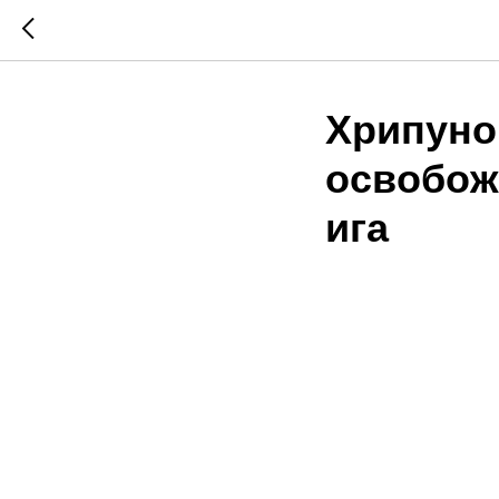
Хрипуно
освобож
ига