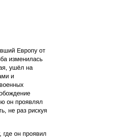
вший Европу от
ьба изменилась
ая, ушёл на
ами и
 военных
вобождение
ою он проявлял
ь, не раз рискуя
, где он проявил