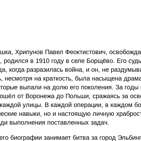
шка, Хрипунов Павел Феоктистович, освобожда
, родился в 1910 году в селе Борщёво. Его суд
да, когда разразилась война, и он, не раздумыв
ь, несмотря на краткость, была насыщена драм
торые выпали на долю его поколения. За годы
рошёл от Воронежа до Польши, сражаясь за ос
 каждой улицы. В каждой операции, в каждом б
ческие навыки, но и настоящую личную храброст
ади выполнения поставленных задач.
его биографии занимает битва за город Эльбинг