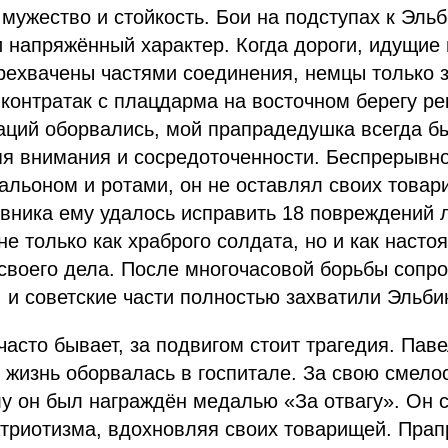
мужество и стойкость. Бои на подступах к Эльб
 напряжённый характер. Когда дороги, идущие 
рехвачены частями соединения, немцы только 
контратак с плацдарма на восточном берегу рек
аций оборвались, мой прапрадедушка всегда б
яя внимания и сосредоточенности. Беспрерывн
альоном и ротами, он не оставлял своих товар
вника ему удалось исправить 18 повреждений л
не только как храброго солдата, но и как насто
своего дела. После многочасовой борьбы сопр
 и советские части полностью захватили Эльбин
 часто бывает, за подвигом стоит трагедия. Пав
о жизнь оборвалась в госпитале. За свою смело
у он был награждён медалью «За отвагу». Он 
атриотизма, вдохновляя своих товарищей. Пра