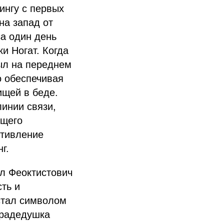
ингу с первых
на запад от
за один день
и Ногат. Когда
ыл на переднем
о обеспечивая
ищей в беде.
инии связи,
ящего
отивление
г.
ел Феоктистович
сть и
стал символом
прадедушка