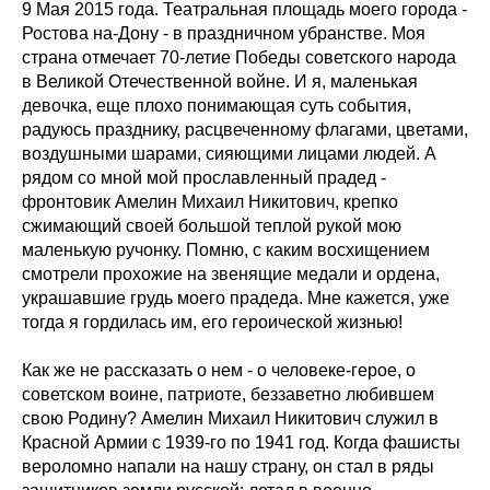
9 Мая 2015 года. Театральная площадь моего города -
Ростова на-Дону - в праздничном убранстве. Моя
страна отмечает 70-летие Победы советского народа
в Великой Отечественной войне. И я, маленькая
девочка, еще плохо понимающая суть события,
радуюсь празднику, расцвеченному флагами, цветами,
воздушными шарами, сияющими лицами людей. А
рядом со мной мой прославленный прадед -
фронтовик Амелин Михаил Никитович, крепко
сжимающий своей большой теплой рукой мою
маленькую ручонку. Помню, с каким восхищением
смотрели прохожие на звенящие медали и ордена,
украшавшие грудь моего прадеда. Мне кажется, уже
тогда я гордилась им, его героической жизнью!
Как же не рассказать о нем - о человеке-герое, о
советском воине, патриоте, беззаветно любившем
свою Родину? Амелин Михаил Никитович служил в
Красной Армии с 1939-го по 1941 год. Когда фашисты
вероломно напали на нашу страну, он стал в ряды