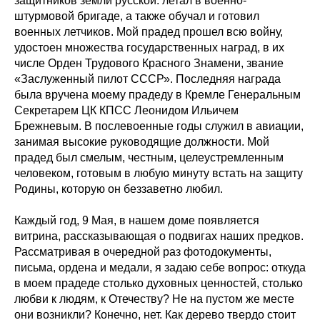
защитников земли русской: летал в военно-
штурмовой бригаде, а также обучал и готовил
военных летчиков. Мой прадед прошел всю войну,
удостоен множества государственных наград, в их
числе Орден Трудового Красного Знамени, звание
«Заслуженный пилот СССР». Последняя награда
была вручена моему прадеду в Кремле Генеральным
Секретарем ЦК КПСС Леонидом Ильичем
Брежневым. В послевоенные годы служил в авиации,
занимая высокие руководящие должности. Мой
прадед был смелым, честным, целеустремленным
человеком, готовым в любую минуту встать на защиту
Родины, которую он беззаветно любил.
Каждый год, 9 Мая, в нашем доме появляется
витрина, рассказывающая о подвигах наших предков.
Рассматривая в очередной раз фотодокументы,
письма, ордена и медали, я задаю себе вопрос: откуда
в моем прадеде столько духовных ценностей, столько
любви к людям, к Отечеству? Не на пустом же месте
они возникли? Конечно, нет. Как дерево твердо стоит