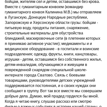
бойцам, жителям сел и детям, оставшимся без крова.
Вместе с гуманитарным конвоем (командир
гуманитарного конвоя Калинина М.В.) мы отправляем
в Луганскую, Донецкую Народные республики,
Запорожскую и Херсонскую области грузы: бойцам -
питьевую воду, продукты питания, снаряжение,
строительные материалы для обустройства
блиндажей, маскировочные сети (в плетении которых
я принимаю активное участие); медикаменты и и
медицинское оборудование - в госпитали и воинские
подразделения; одежду, фрукты, книги, канцтовары,
игрушки - детям, оставшимся без собственного жилья,
детям-инвалидам, обучающимся и живущим в
поврежденной снарядом специальной школе-
интернате города Сватово. Связь с боевыми
товарищами, руководителями детских учреждений
поддерживается постоянная, и о своих нуждах они
сообщают в группу. Вот так все вместе мы совершаем
добрые дела. Думаю, мой прадед гордился бы мной.
Когда я читаю книгу, слушаю рассказ или смотрю
фильм о важных событиях в истории нашей страны, о