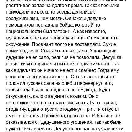
растягивая запас на долгое время. Так как посылки
приходили не всем, то всегда делились с
сослуживцами, чем могли. Однажды дедушке
помощником поставили бойца, который по
национальности был татарин. А как известно,
мусульмане не едят свинину и сало. Отряд попал в
окружение. Провиант долго не доставляли. Сухие
пайки подъели. Спасало только сало. А помощник
дедушки не ел сало, религия не позволяла. Дедушка
всячески уговаривал и пытался подкармливать, так
как видел, что он ничего не ест и слабеет. Тогда ему
пришлось пойти на хитрость. Он сказал, чтобы тот
положил кусочек сала на хлеб и перевернул его,
чтобы сала было не видно, а потом, когда будет
откусывать, сало отодвигать языком. Он с
осторожностью начал так откусывать. Раз откусил,
отодвинул, два откусил, отодвинул, три… и откусил
вместе с салом. Прожевал, проглотил. И больше не
отказывался от дедушкиного угощения, так как были
нужны силы воевать. Дедушка воевал на украинском