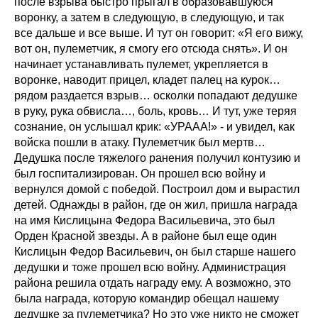
после взрыва быстро прыгал в образовавшуюся
воронку, а затем в следующую, в следующую, и так
все дальше и все выше. И тут он говорит: «Я его вижу,
вот он, пулеметчик, я смогу его отсюда снять». И он
начинает устанавливать пулемет, укрепляется в
воронке, наводит прицел, кладет палец на курок…
рядом раздается взрыв… осколки попадают дедушке
в руку, рука обвисла…, боль, кровь… И тут, уже теряя
сознание, он услышал крик: «УРААА!» - и увидел, как
войска пошли в атаку. Пулеметчик был мертв…
Дедушка после тяжелого ранения получил контузию и
был госпитализирован. Он прошел всю войну и
вернулся домой с победой. Построил дом и вырастил
детей. Однажды в район, где он жил, пришла награда
на имя Кислицына Федора Васильевича, это был
Орден Красной звезды. А в районе был еще один
Кислицын Федор Васильевич, он был старше нашего
дедушки и тоже прошел всю войну. Администрация
района решила отдать награду ему. А возможно, это
была награда, которую командир обещал нашему
дедушке за пулеметчика? Но это уже никто не сможет