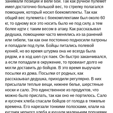
занимали позиции и вели бой. Так как ручной пулемет
имел достаточно большой вес, то стрелку полагался
помощник, который носил боекомплекты. Так как
общий вес пулемета с боекомплектами был около 60
кг, то одному все это носить было не под силу, а тем
более идти с таким весом в атаку. Как рассказывал
дедушка, помощники часто менялись из-за ранений
или гибели, так как они постоянно подносили патроны
и попадали под пули. Бойцы питались полевой
кухней, но во время штурма она не всегда была
рядом, и в ход шел сух паек. Он быстро заканчивался,
а если попадали в окружение, то провиант долго не
могли доставить до бойцов. В это время выручали
посылки из дома. Посылки от родных, как
рассказывал дедушка, приходили регулярно. В них
присылали теплые вещи, нижнее белье, шерстяные
носки и сало. Это единственное из продуктов, что
можно было прислать, так как оно не портилось. Сало
и кусочек хлеба спасали бойцов от голода в тяжелые
времена. Его нарезали тонкими полосками, клали на
кусочек черного хлеба и кушали маленьким порциями,