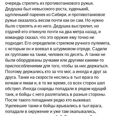
очередь стрелять из противотанкового ружья.
Дедушка был невысокого роста, худенький,
щупленький паренек из Сибири, и противотанковое
ружье оказалось весом почти как он сам. Но нужно
было стрелять и из него. Дедушка выстрелил, но
отдачей его откинуло почти на два метра назад, и
командир сказал, что это оружие ему точно не
подходит. Его определили стрелком ручного пулемета,
с которым он и воевал в штурмовом отряде. Садили
их группами на танки, человек по десять. А танки не
были оборудованы ручками или другими какими-то
приспособлениями для того, чтобы за них держаться.
Поэтому держались кто за что мог, а иногда и друг за
друга. Танки на скорости неслись в тыл врага по
кочкам и ямам и, в то же время, со всех сторон шел
обстрел. Иногда снаряды попадали в рядом идущий
танк, и бойцы с него разлетались в разные стороны.
После такого попадания редко кто выживал.
Уцелевшие танки и бойцы врывались в тыл врага,
попадали в окружение и уже там окапывались,