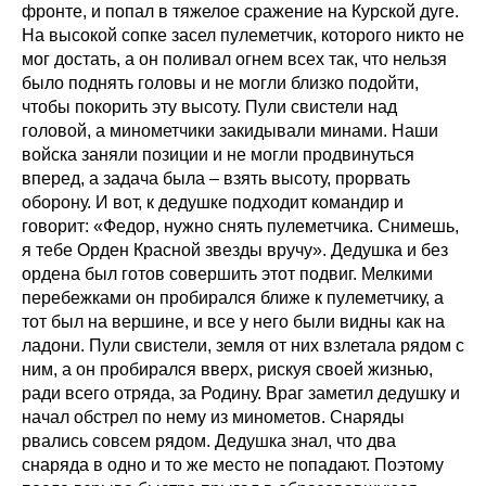
фронте, и попал в тяжелое сражение на Курской дуге.
На высокой сопке засел пулеметчик, которого никто не
мог достать, а он поливал огнем всех так, что нельзя
было поднять головы и не могли близко подойти,
чтобы покорить эту высоту. Пули свистели над
головой, а минометчики закидывали минами. Наши
войска заняли позиции и не могли продвинуться
вперед, а задача была – взять высоту, прорвать
оборону. И вот, к дедушке подходит командир и
говорит: «Федор, нужно снять пулеметчика. Снимешь,
я тебе Орден Красной звезды вручу». Дедушка и без
ордена был готов совершить этот подвиг. Мелкими
перебежками он пробирался ближе к пулеметчику, а
тот был на вершине, и все у него были видны как на
ладони. Пули свистели, земля от них взлетала рядом с
ним, а он пробирался вверх, рискуя своей жизнью,
ради всего отряда, за Родину. Враг заметил дедушку и
начал обстрел по нему из минометов. Снаряды
рвались совсем рядом. Дедушка знал, что два
снаряда в одно и то же место не попадают. Поэтому